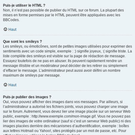
Puis-je utiliser le HTML ?
Non, il n’est pas possible de publier du HTML sur ce forum. La plupart des
mises en forme permises par le HTML peuvent être appliquées avec les
BBCodes.
Haut
Que sont les smileys ?
Les smileys, ou émoticônes, sont de petites images utilisées pour exprimer des
sentiments avec un code simple, exemple : :) signifie joyeux, :( signifie triste. La
liste complète des smileys est visible sur la page de rédaction de message.
Essayez toutefois de ne pas en abuser. Ils peuvent rapidement rendre un
message illisible et un modérateur peut décider de les retirer ou simplement
d’effacer le message. L’administrateur peut aussi avoir défini un nombre
maximum de smileys par message.
Haut
Puis-je publier des images ?
Oui, vous pouvez afficher des images dans vos messages. Par ailleurs, si
l’administrateur a autorisé les fichiers joints, vous pouvez charger une image
sur le forum. Autrement, vous devez lier une image placée sur un serveur Web
public, exemple : http://www.exemple.com/mon-image.gif. Vous ne pouvez pas
lier des images de votre ordinateur (sauf si c’est un serveur Web public) ni des
images placées derrière des mécanismes d’authentification, exemple : boîtes
aux lettres Hotmail ou Yahoo!, sites protégés par un mot de passe, etc. Pour