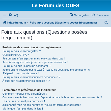
Le Forum des OUFS
FAQ
S’enregistrer
Connexion
R
Index du forum
Foire aux questions (Questions posées fréquemment)
e
Foire aux questions (Questions posées
c
fréquemment)
h
e
Problèmes de connexion et d’enregistrement
Pourquoi dois-je m’enregistrer ?
r
Que signifie COPPA ?
c
Je souhaite m’enregistrer, mais je n’y parviens pas !
Je suis enregistré mais je ne peux pas me connecter !
h
Pourquoi ne puis-je pas me connecter ?
Je me suis enregistré par le passé mais je ne peux plus me connecter ?!
e
J’ai perdu mon mot de passe !
r
Pourquoi suis-je automatiquement déconnecté ?
À quoi sert « Supprimer les cookies » ?
Paramètres et préférences de l’utilisateur
Comment modifier mes paramètres ?
Comment empêcher mon nom d’apparaître dans la liste des membres connectés ?
Les heures ne sont pas correctes !
J’ai changé mon fuseau horaire et l’heure est toujours incorrecte !
Ma langue n’est pas dans la liste !