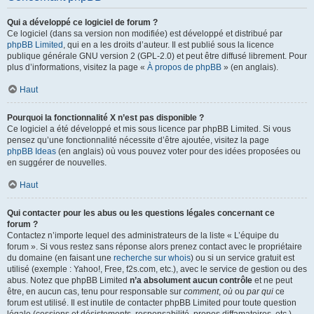
Qui a développé ce logiciel de forum ?
Ce logiciel (dans sa version non modifiée) est développé et distribué par
phpBB Limited
, qui en a les droits d’auteur. Il est publié sous la licence
publique générale GNU version 2 (GPL-2.0) et peut être diffusé librement. Pour
plus d’informations, visitez la page «
À propos de phpBB
» (en anglais).
Haut
Pourquoi la fonctionnalité X n’est pas disponible ?
Ce logiciel a été développé et mis sous licence par phpBB Limited. Si vous
pensez qu’une fonctionnalité nécessite d’être ajoutée, visitez la page
phpBB Ideas
(en anglais) où vous pouvez voter pour des idées proposées ou
en suggérer de nouvelles.
Haut
Qui contacter pour les abus ou les questions légales concernant ce
forum ?
Contactez n’importe lequel des administrateurs de la liste « L’équipe du
forum ». Si vous restez sans réponse alors prenez contact avec le propriétaire
du domaine (en faisant une
recherche sur whois
) ou si un service gratuit est
utilisé (exemple : Yahoo!, Free, f2s.com, etc.), avec le service de gestion ou des
abus. Notez que phpBB Limited
n’a absolument aucun contrôle
et ne peut
être, en aucun cas, tenu pour responsable sur
comment
,
où
ou
par qui
ce
forum est utilisé. Il est inutile de contacter phpBB Limited pour toute question