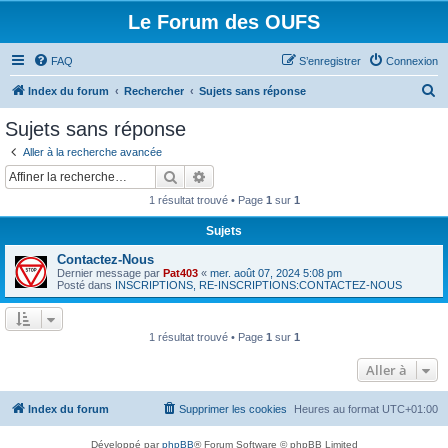
Le Forum des OUFS
FAQ
S’enregistrer
Connexion
R
Index du forum
Rechercher
Sujets sans réponse
e
Sujets sans réponse
c
Aller à la recherche avancée
h
Rechercher
Recherche avancée
e
1 résultat trouvé • Page
1
sur
1
r
Sujets
c
Contactez-Nous
h
Dernier message par
Pat403
«
mer. août 07, 2024 5:08 pm
e
Posté dans
INSCRIPTIONS, RE-INSCRIPTIONS:CONTACTEZ-NOUS
r
1 résultat trouvé • Page
1
sur
1
Aller à
Index du forum
Supprimer les cookies
Heures au format
UTC+01:00
Développé par
phpBB
® Forum Software © phpBB Limited