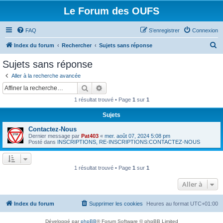
Le Forum des OUFS
FAQ
S’enregistrer
Connexion
R
Index du forum
Rechercher
Sujets sans réponse
e
Sujets sans réponse
c
Aller à la recherche avancée
h
Rechercher
Recherche avancée
e
1 résultat trouvé • Page
1
sur
1
r
Sujets
c
Contactez-Nous
h
Dernier message par
Pat403
«
mer. août 07, 2024 5:08 pm
e
Posté dans
INSCRIPTIONS, RE-INSCRIPTIONS:CONTACTEZ-NOUS
r
1 résultat trouvé • Page
1
sur
1
Aller à
Index du forum
Supprimer les cookies
Heures au format
UTC+01:00
Développé par
phpBB
® Forum Software © phpBB Limited