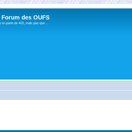
 Forum des OUFS
ù on parle de 403, mais pas que ...