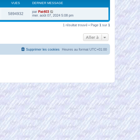
VUES
DERNIER MESSAGE
par
Pat403
5894932
mer. août 07, 2024 5:08 pm
1 résultat trouvé • Page
1
sur
1
Aller à
Supprimer les cookies
Heures au format
UTC+01:00