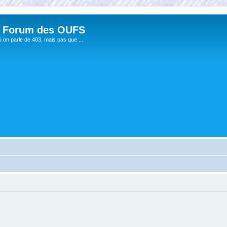
 Forum des OUFS
ù on parle de 403, mais pas que ...