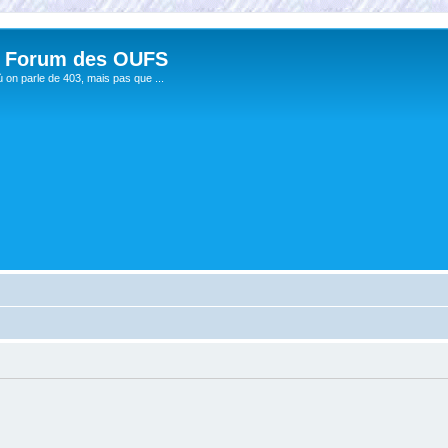
 Forum des OUFS
ù on parle de 403, mais pas que ...