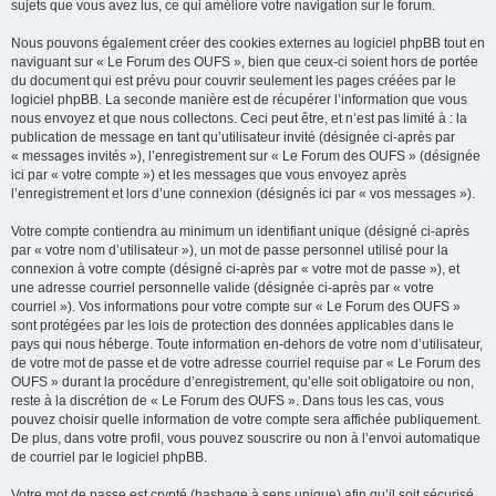
sujets que vous avez lus, ce qui améliore votre navigation sur le forum.
Nous pouvons également créer des cookies externes au logiciel phpBB tout en
naviguant sur « Le Forum des OUFS », bien que ceux-ci soient hors de portée
du document qui est prévu pour couvrir seulement les pages créées par le
logiciel phpBB. La seconde manière est de récupérer l’information que vous
nous envoyez et que nous collectons. Ceci peut être, et n’est pas limité à : la
publication de message en tant qu’utilisateur invité (désignée ci-après par
« messages invités »), l’enregistrement sur « Le Forum des OUFS » (désignée
ici par « votre compte ») et les messages que vous envoyez après
l’enregistrement et lors d’une connexion (désignés ici par « vos messages »).
Votre compte contiendra au minimum un identifiant unique (désigné ci-après
par « votre nom d’utilisateur »), un mot de passe personnel utilisé pour la
connexion à votre compte (désigné ci-après par « votre mot de passe »), et
une adresse courriel personnelle valide (désignée ci-après par « votre
courriel »). Vos informations pour votre compte sur « Le Forum des OUFS »
sont protégées par les lois de protection des données applicables dans le
pays qui nous héberge. Toute information en-dehors de votre nom d’utilisateur,
de votre mot de passe et de votre adresse courriel requise par « Le Forum des
OUFS » durant la procédure d’enregistrement, qu’elle soit obligatoire ou non,
reste à la discrétion de « Le Forum des OUFS ». Dans tous les cas, vous
pouvez choisir quelle information de votre compte sera affichée publiquement.
De plus, dans votre profil, vous pouvez souscrire ou non à l’envoi automatique
de courriel par le logiciel phpBB.
Votre mot de passe est crypté (hashage à sens unique) afin qu’il soit sécurisé.