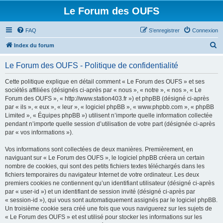
Le Forum des OUFS
FAQ
S’enregistrer
Connexion
R
Index du forum
e
Le Forum des OUFS - Politique de confidentialité
c
h
Cette politique explique en détail comment « Le Forum des OUFS » et ses
sociétés affiliées (désignés ci-après par « nous », « notre », « nos », « Le
e
Forum des OUFS », « http://www.station403.fr ») et phpBB (désigné ci-après
r
par « ils », « eux », « leur », « logiciel phpBB », « www.phpbb.com », « phpBB
Limited », « Équipes phpBB ») utilisent n’importe quelle information collectée
c
pendant n’importe quelle session d’utilisation de votre part (désignée ci-après
h
par « vos informations »).
e
Vos informations sont collectées de deux manières. Premièrement, en
r
naviguant sur « Le Forum des OUFS », le logiciel phpBB créera un certain
nombre de cookies, qui sont des petits fichiers textes téléchargés dans les
fichiers temporaires du navigateur Internet de votre ordinateur. Les deux
premiers cookies ne contiennent qu’un identifiant utilisateur (désigné ci-après
par « user-id ») et un identifiant de session invité (désigné ci-après par
« session-id »), qui vous sont automatiquement assignés par le logiciel phpBB.
Un troisième cookie sera créé une fois que vous naviguerez sur les sujets de
« Le Forum des OUFS » et est utilisé pour stocker les informations sur les