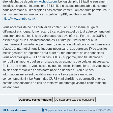
être téléchargé depuis
www.phpbb.com
. Le logiciel phpBB facilite seulement
les discussions sur Internet. phpBB Limited n’est pas responsable de ce que
nous acceptons ou n’acceptons pas comme contenu ou conduite permis. Pour
de plus amples informations au sujet de phpBB, veuillez consulter :
https://www.phpbb.com/
.
Vous acceptez de ne pas publier de contenu abusif, obscène, vulgaire,
diffamatoire, choquant, menaçant, à caractère sexuel ou tout autre contenu qui
peut transgresser les lois de votre pays, du pays où « Le Forum des OUFS »
est hébergé ou les lois internationales. Le faire peut vous mener à un
bannissement immédiat et permanent, avec une notification à votre fournisseur
d’accès à Internet si nous le jugeons nécessaire. Les adresses IP de tous les
messages sont enregistrées pour aider au renforcement de ces conditions.
Vous acceptez que « Le Forum des OUFS » supprime, modifie, déplace ou
verrouille n’importe quel sujet lorsque nous estimons que cela est nécessaire.
En tant que membre, vous acceptez que toutes les informations que vous avez
saisies soient stockées dans notre base de données. Bien que ces
informations ne soient pas diffusées à une tierce partie sans votre
consentement, ni « Le Forum des OUFS », ni phpBB ne pourront être tenus
comme responsables en cas de tentative de piratage visant à compromettre
les données.
Index du forum
Supprimer les cookies
Heures au format
UTC+01:00