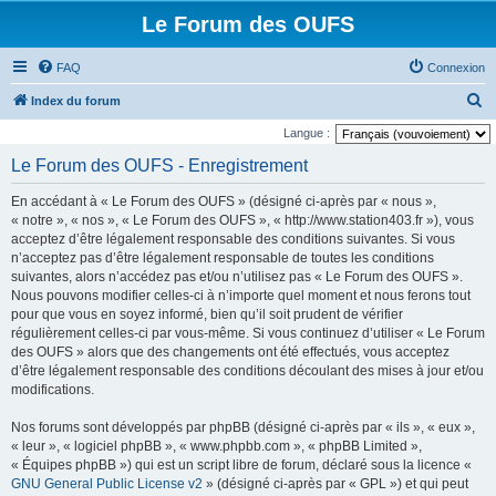
Le Forum des OUFS
FAQ
Connexion
R
Index du forum
e
Langue :
c
Le Forum des OUFS - Enregistrement
h
En accédant à « Le Forum des OUFS » (désigné ci-après par « nous »,
e
« notre », « nos », « Le Forum des OUFS », « http://www.station403.fr »), vous
r
acceptez d’être légalement responsable des conditions suivantes. Si vous
n’acceptez pas d’être légalement responsable de toutes les conditions
c
suivantes, alors n’accédez pas et/ou n’utilisez pas « Le Forum des OUFS ».
h
Nous pouvons modifier celles-ci à n’importe quel moment et nous ferons tout
e
pour que vous en soyez informé, bien qu’il soit prudent de vérifier
régulièrement celles-ci par vous-même. Si vous continuez d’utiliser « Le Forum
r
des OUFS » alors que des changements ont été effectués, vous acceptez
d’être légalement responsable des conditions découlant des mises à jour et/ou
modifications.
Nos forums sont développés par phpBB (désigné ci-après par « ils », « eux »,
« leur », « logiciel phpBB », « www.phpbb.com », « phpBB Limited »,
« Équipes phpBB ») qui est un script libre de forum, déclaré sous la licence «
GNU General Public License v2
» (désigné ci-après par « GPL ») et qui peut