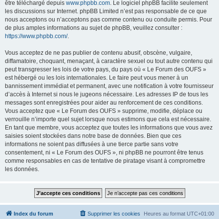
être téléchargé depuis
www.phpbb.com
. Le logiciel phpBB facilite seulement
les discussions sur Internet. phpBB Limited n’est pas responsable de ce que
nous acceptons ou n’acceptons pas comme contenu ou conduite permis. Pour
de plus amples informations au sujet de phpBB, veuillez consulter :
https://www.phpbb.com/
.
Vous acceptez de ne pas publier de contenu abusif, obscène, vulgaire,
diffamatoire, choquant, menaçant, à caractère sexuel ou tout autre contenu qui
peut transgresser les lois de votre pays, du pays où « Le Forum des OUFS »
est hébergé ou les lois internationales. Le faire peut vous mener à un
bannissement immédiat et permanent, avec une notification à votre fournisseur
d’accès à Internet si nous le jugeons nécessaire. Les adresses IP de tous les
messages sont enregistrées pour aider au renforcement de ces conditions.
Vous acceptez que « Le Forum des OUFS » supprime, modifie, déplace ou
verrouille n’importe quel sujet lorsque nous estimons que cela est nécessaire.
En tant que membre, vous acceptez que toutes les informations que vous avez
saisies soient stockées dans notre base de données. Bien que ces
informations ne soient pas diffusées à une tierce partie sans votre
consentement, ni « Le Forum des OUFS », ni phpBB ne pourront être tenus
comme responsables en cas de tentative de piratage visant à compromettre
les données.
Index du forum
Supprimer les cookies
Heures au format
UTC+01:00