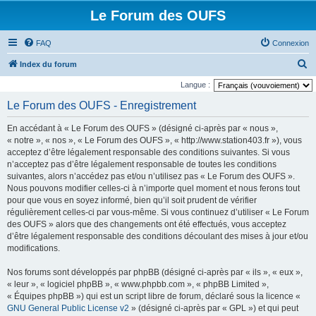
Le Forum des OUFS
FAQ
Connexion
R
Index du forum
e
Langue :
c
Le Forum des OUFS - Enregistrement
h
En accédant à « Le Forum des OUFS » (désigné ci-après par « nous »,
e
« notre », « nos », « Le Forum des OUFS », « http://www.station403.fr »), vous
r
acceptez d’être légalement responsable des conditions suivantes. Si vous
n’acceptez pas d’être légalement responsable de toutes les conditions
c
suivantes, alors n’accédez pas et/ou n’utilisez pas « Le Forum des OUFS ».
h
Nous pouvons modifier celles-ci à n’importe quel moment et nous ferons tout
e
pour que vous en soyez informé, bien qu’il soit prudent de vérifier
régulièrement celles-ci par vous-même. Si vous continuez d’utiliser « Le Forum
r
des OUFS » alors que des changements ont été effectués, vous acceptez
d’être légalement responsable des conditions découlant des mises à jour et/ou
modifications.
Nos forums sont développés par phpBB (désigné ci-après par « ils », « eux »,
« leur », « logiciel phpBB », « www.phpbb.com », « phpBB Limited »,
« Équipes phpBB ») qui est un script libre de forum, déclaré sous la licence «
GNU General Public License v2
» (désigné ci-après par « GPL ») et qui peut