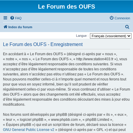
Le Forum des OUFS
FAQ
Connexion
R
Index du forum
e
Langue :
c
Le Forum des OUFS - Enregistrement
h
En accédant à « Le Forum des OUFS » (désigné ci-après par « nous »,
e
« notre », « nos », « Le Forum des OUFS », « http://www.station403.fr »), vous
r
acceptez d’être légalement responsable des conditions suivantes. Si vous
n’acceptez pas d’être légalement responsable de toutes les conditions
c
suivantes, alors n’accédez pas et/ou n’utilisez pas « Le Forum des OUFS ».
h
Nous pouvons modifier celles-ci à n’importe quel moment et nous ferons tout
e
pour que vous en soyez informé, bien qu’il soit prudent de vérifier
régulièrement celles-ci par vous-même. Si vous continuez d’utiliser « Le Forum
r
des OUFS » alors que des changements ont été effectués, vous acceptez
d’être légalement responsable des conditions découlant des mises à jour et/ou
modifications.
Nos forums sont développés par phpBB (désigné ci-après par « ils », « eux »,
« leur », « logiciel phpBB », « www.phpbb.com », « phpBB Limited »,
« Équipes phpBB ») qui est un script libre de forum, déclaré sous la licence «
GNU General Public License v2
» (désigné ci-après par « GPL ») et qui peut