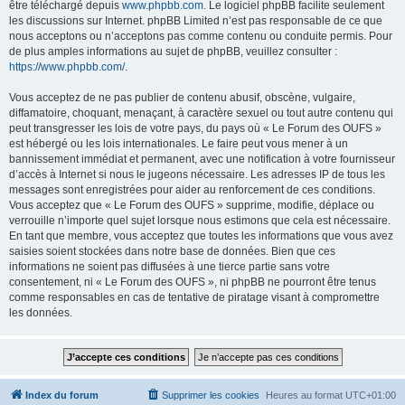
être téléchargé depuis
www.phpbb.com
. Le logiciel phpBB facilite seulement
les discussions sur Internet. phpBB Limited n’est pas responsable de ce que
nous acceptons ou n’acceptons pas comme contenu ou conduite permis. Pour
de plus amples informations au sujet de phpBB, veuillez consulter :
https://www.phpbb.com/
.
Vous acceptez de ne pas publier de contenu abusif, obscène, vulgaire,
diffamatoire, choquant, menaçant, à caractère sexuel ou tout autre contenu qui
peut transgresser les lois de votre pays, du pays où « Le Forum des OUFS »
est hébergé ou les lois internationales. Le faire peut vous mener à un
bannissement immédiat et permanent, avec une notification à votre fournisseur
d’accès à Internet si nous le jugeons nécessaire. Les adresses IP de tous les
messages sont enregistrées pour aider au renforcement de ces conditions.
Vous acceptez que « Le Forum des OUFS » supprime, modifie, déplace ou
verrouille n’importe quel sujet lorsque nous estimons que cela est nécessaire.
En tant que membre, vous acceptez que toutes les informations que vous avez
saisies soient stockées dans notre base de données. Bien que ces
informations ne soient pas diffusées à une tierce partie sans votre
consentement, ni « Le Forum des OUFS », ni phpBB ne pourront être tenus
comme responsables en cas de tentative de piratage visant à compromettre
les données.
Index du forum
Supprimer les cookies
Heures au format
UTC+01:00