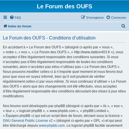
Le Forum des OUFS
FAQ
S’enregistrer
Connexion
R
Index du forum
e
Le Forum des OUFS - Conditions d’utilisation
c
h
En accédant à « Le Forum des OUFS » (désigné ci-après par « nous »,
« notre », « nos », « Le Forum des OUFS », « http://www.station403.fr »), vous
e
acceptez d’être légalement responsable des conditions suivantes. Si vous
r
n’acceptez pas d’être légalement responsable de toutes les conditions
suivantes, alors n’accédez pas et/ou n’utilisez pas « Le Forum des OUFS ».
c
Nous pouvons modifier celles-ci à n’importe quel moment et nous ferons tout
h
pour que vous en soyez informé, bien qu’il soit prudent de vérifier
régulièrement celles-ci par vous-même. Si vous continuez d’utiliser « Le Forum
e
des OUFS » alors que des changements ont été effectués, vous acceptez
r
d’être légalement responsable des conditions découlant des mises à jour et/ou
modifications.
Nos forums sont développés par phpBB (désigné ci-après par « ils », « eux »,
« leur », « logiciel phpBB », « www.phpbb.com », « phpBB Limited »,
« Équipes phpBB ») qui est un script libre de forum, déclaré sous la licence «
GNU General Public License v2
» (désigné ci-après par « GPL ») et qui peut
être téléchargé depuis
www.phpbb.com
. Le logiciel phpBB facilite seulement