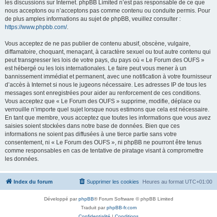
les discussions sur Internet. phpBB Limited n’est pas responsable de ce que
nous acceptons ou n’acceptons pas comme contenu ou conduite permis. Pour
de plus amples informations au sujet de phpBB, veuillez consulter :
https://www.phpbb.com/
.
Vous acceptez de ne pas publier de contenu abusif, obscène, vulgaire,
diffamatoire, choquant, menaçant, à caractère sexuel ou tout autre contenu qui
peut transgresser les lois de votre pays, du pays où « Le Forum des OUFS »
est hébergé ou les lois internationales. Le faire peut vous mener à un
bannissement immédiat et permanent, avec une notification à votre fournisseur
d’accès à Internet si nous le jugeons nécessaire. Les adresses IP de tous les
messages sont enregistrées pour aider au renforcement de ces conditions.
Vous acceptez que « Le Forum des OUFS » supprime, modifie, déplace ou
verrouille n’importe quel sujet lorsque nous estimons que cela est nécessaire.
En tant que membre, vous acceptez que toutes les informations que vous avez
saisies soient stockées dans notre base de données. Bien que ces
informations ne soient pas diffusées à une tierce partie sans votre
consentement, ni « Le Forum des OUFS », ni phpBB ne pourront être tenus
comme responsables en cas de tentative de piratage visant à compromettre
les données.
Index du forum
Supprimer les cookies
Heures au format
UTC+01:00
Développé par
phpBB
® Forum Software © phpBB Limited
Traduit par
phpBB-fr.com
Confidentialité
|
Conditions