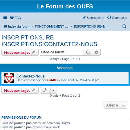
Le Forum des OUFS
FAQ
S’enregistrer
Connexion
R
Index du forum
FONCTIONNEMENT DU FORUM
INSCRIPTIONS, RE-INSCRIPTIONS:CONTACTEZ-NOUS
e
INSCRIPTIONS, RE-
c
INSCRIPTIONS:CONTACTEZ-NOUS
h
Rechercher
Recherche avanc
Nouveau sujet
e
0 sujet • Page
1
sur
1
r
Annonces
c
h
Contactez-Nous
Dernier message par
Pat403
«
mer. août 07, 2024 5:08 pm
e
r
Nouveau sujet
0 sujet • Page
1
sur
1
Aller à
PERMISSIONS DU FORUM
Vous
ne pouvez pas
poster de nouveaux sujets
Vous
ne pouvez pas
répondre aux sujets