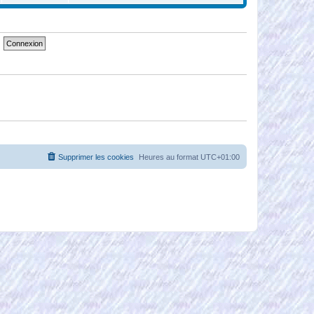
i
r
l
e
d
e
r
n
i
e
r
m
e
s
s
a
g
e
Supprimer les cookies
Heures au format
UTC+01:00