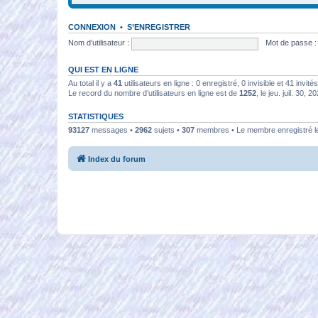
CONNEXION
•
S’ENREGISTRER
Nom d’utilisateur :
Mot de passe :
QUI EST EN LIGNE
Au total il y a
41
utilisateurs en ligne : 0 enregistré, 0 invisible et 41 invi
Le record du nombre d’utilisateurs en ligne est de
1252
, le jeu. juil. 30, 
STATISTIQUES
93127
messages •
2962
sujets •
307
membres • Le membre enregistré le
Index du forum