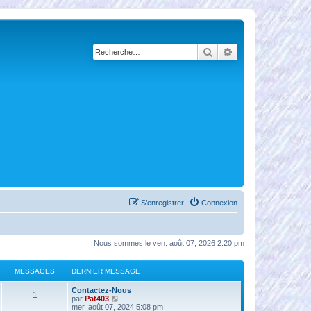
Rechercher
Recherche avancé
S’enregistrer
Connexion
Nous sommes le ven. août 07, 2026 2:20 pm
MESSAGES
DERNIER MESSAGE
Contactez-Nous
1
V
par
Pat403
o
mer. août 07, 2024 5:08 pm