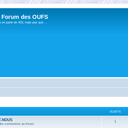
 Forum des OUFS
ù on parle de 403, mais pas que ...
SUJETS
Z-NOUS
1
 les connexions au forum