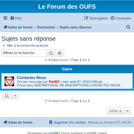
Le Forum des OUFS
FAQ
S’enregistrer
Connexion
R
Index du forum
Rechercher
Sujets sans réponse
e
Sujets sans réponse
c
Aller à la recherche avancée
h
Rechercher
Recherche avancée
e
1 résultat trouvé • Page
1
sur
1
r
Sujets
c
Contactez-Nous
h
Dernier message par
Pat403
«
mer. août 07, 2024 5:08 pm
e
Posté dans
INSCRIPTIONS, RE-INSCRIPTIONS:CONTACTEZ-NOUS
r
1 résultat trouvé • Page
1
sur
1
Aller à
Index du forum
Supprimer les cookies
Heures au format
UTC+01:00
Développé par
phpBB
® Forum Software © phpBB Limited