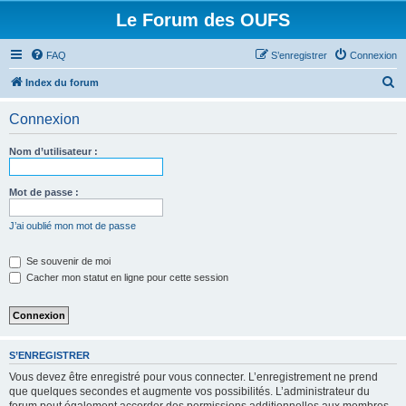
Le Forum des OUFS
FAQ
S’enregistrer
Connexion
R
Index du forum
e
Connexion
c
h
Nom d’utilisateur :
e
r
Mot de passe :
c
J’ai oublié mon mot de passe
h
e
Se souvenir de moi
Cacher mon statut en ligne pour cette session
r
S’ENREGISTRER
Vous devez être enregistré pour vous connecter. L’enregistrement ne prend
que quelques secondes et augmente vos possibilités. L’administrateur du
forum peut également accorder des permissions additionnelles aux membres