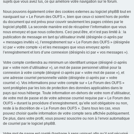
sujets que vous avez lus, ce qui améliore votre navigation sur le forum.
Nous pouvons également créer des cookies externes au logiciel phpBB tout en
naviguant sur « Le Forum des OUFS », bien que ceux-ci soient hors de portée
du document qui est prévu pour couvrir seulement les pages créées par le
logiciel phpBB. La seconde manière est de récupérer l’information que vous
nous envoyez et que nous collectons. Ceci peut être, et n’est pas limité à : la
publication de message en tant qu’utilisateur invité (désignée ci-après par
« messages invités »), l’enregistrement sur « Le Forum des OUFS » (désignée
ici par « votre compte ») et les messages que vous envoyez après
l’enregistrement et lors d’une connexion (désignés ici par « vos messages »).
Votre compte contiendra au minimum un identifiant unique (désigné ci-après
par « votre nom d’utilisateur »), un mot de passe personnel utilisé pour la
connexion à votre compte (désigné ci-après par « votre mot de passe »), et
une adresse courriel personnelle valide (désignée ci-après par « votre
courriel »). Vos informations pour votre compte sur « Le Forum des OUFS »
sont protégées par les lois de protection des données applicables dans le
pays qui nous héberge. Toute information en-dehors de votre nom d’utilisateur,
de votre mot de passe et de votre adresse courriel requise par « Le Forum des
OUFS » durant la procédure d’enregistrement, qu’elle soit obligatoire ou non,
reste à la discrétion de « Le Forum des OUFS ». Dans tous les cas, vous
pouvez choisir quelle information de votre compte sera affichée publiquement.
De plus, dans votre profil, vous pouvez souscrire ou non à l’envoi automatique
de courriel par le logiciel phpBB.
Votre mot de passe est crypté (hashage à sens unique) afin qu’il soit sécurisé.