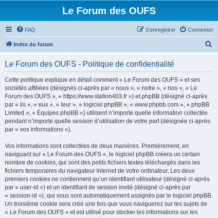
Le Forum des OUFS
FAQ
S’enregistrer
Connexion
R
Index du forum
e
Le Forum des OUFS - Politique de confidentialité
c
h
Cette politique explique en détail comment « Le Forum des OUFS » et ses
sociétés affiliées (désignés ci-après par « nous », « notre », « nos », « Le
e
Forum des OUFS », « https://www.station403.fr ») et phpBB (désigné ci-après
r
par « ils », « eux », « leur », « logiciel phpBB », « www.phpbb.com », « phpBB
Limited », « Équipes phpBB ») utilisent n’importe quelle information collectée
c
pendant n’importe quelle session d’utilisation de votre part (désignée ci-après
h
par « vos informations »).
e
Vos informations sont collectées de deux manières. Premièrement, en
r
naviguant sur « Le Forum des OUFS », le logiciel phpBB créera un certain
nombre de cookies, qui sont des petits fichiers textes téléchargés dans les
fichiers temporaires du navigateur Internet de votre ordinateur. Les deux
premiers cookies ne contiennent qu’un identifiant utilisateur (désigné ci-après
par « user-id ») et un identifiant de session invité (désigné ci-après par
« session-id »), qui vous sont automatiquement assignés par le logiciel phpBB.
Un troisième cookie sera créé une fois que vous naviguerez sur les sujets de
« Le Forum des OUFS » et est utilisé pour stocker les informations sur les